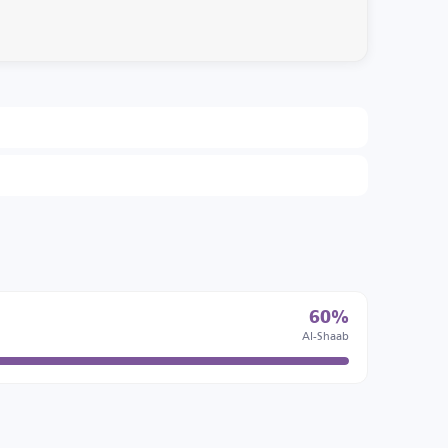
60%
Al-Shaab