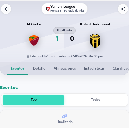
Yemeni League
Ronda 5 - Partido de ida
Al-Oruba
Ittihad Hadramaut
Finalizado
1
0
Estadio Al-Zuraifi
sábado 27-06-2026 · 04:00 pm
Eventos
Detalle
Alineaciones
Estadísticas
Clasifica
Eventos
Top
Todos
Finalizado