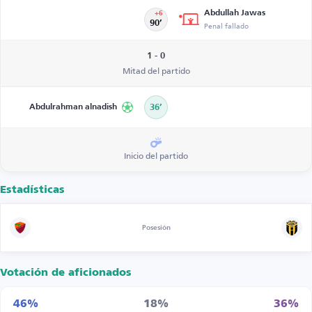
Abdullah Jawas
+6
90’
Penal fallado
1 - 0
Mitad del partido
Abdulrahman alnadish
36’
Inicio del partido
Estadísticas
Posesión
Votación de aficionados
46%
18%
36%