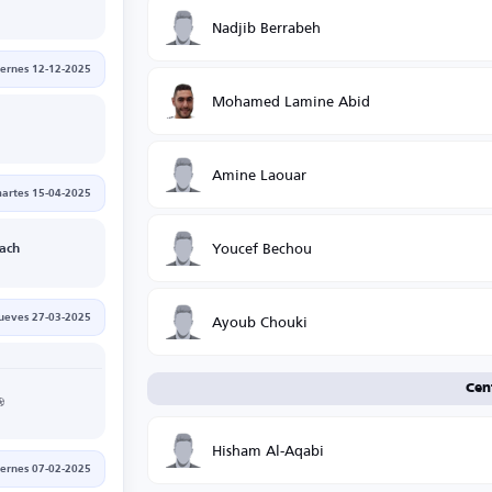
Nadjib Berrabeh
iernes 12-12-2025
Mohamed Lamine Abid
Amine Laouar
artes 15-04-2025
Youcef Bechou
ach
Ayoub Chouki
jueves 27-03-2025
Cen
Hisham Al-Aqabi
iernes 07-02-2025