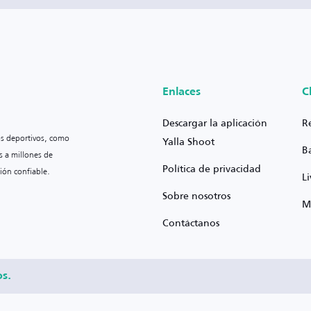
Enlaces
C
Descargar la aplicación
R
os deportivos, como
Yalla Shoot
B
s a millones de
Política de privacidad
ión confiable.
L
Sobre nosotros
M
Contáctanos
os.