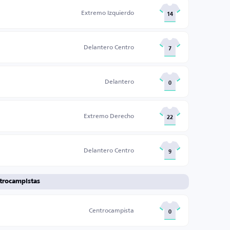
Extremo Izquierdo
14
Delantero Centro
7
Delantero
0
Extremo Derecho
22
Delantero Centro
9
trocampistas
Centrocampista
0