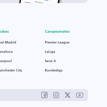
lubes
Campeonatos
eal Madrid
Premier League
arcelona
LaLiga
iverpool
Serie A
anchester City
Bundesliga