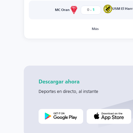
-
USM El Harr
0
1
MC Oran
Más
Descargar ahora
Deportes en directo, al instante