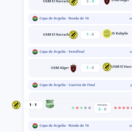
-
USM Alger
2
3
USM El Harrach
Copa de Argelia - Ronda de 16
v
-
JS Kabylie
1
0
USM El Harrach
Copa de Argelia - Semifinal
m
-
USM El Harr
1
0
USM Alger
Copa de Argelia - Cuartos de Final
-
Mostaganem
1
1
USM El Harrach
Penales
-
2
0
Copa de Argelia - Ronda de 16
v