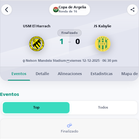
Copa de Argelia
Ronda de 16
USM El Harrach
JS Kabylie
Finalizado
1
0
Nelson Mandela Stadium
viernes 12-12-2025 · 06:30 pm
Eventos
Detalle
Alineaciones
Estadísticas
Mapa de 
Eventos
Top
Todos
Finalizado