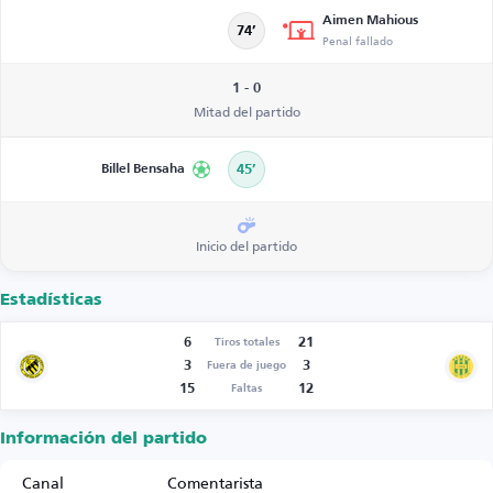
Aimen Mahious
74’
Penal fallado
1 - 0
Mitad del partido
Billel Bensaha
45’
Inicio del partido
Estadísticas
6
21
Tiros totales
3
3
Fuera de juego
15
12
Faltas
Información del partido
Canal
Comentarista