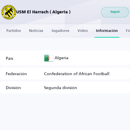
USM El Harrach ( Algeria )
Seguir
Partidos
Noticias
Jugadores
Vídeo
Información
Fi
Algeria
País
Federación
Confederation of African Football
División
Segunda división