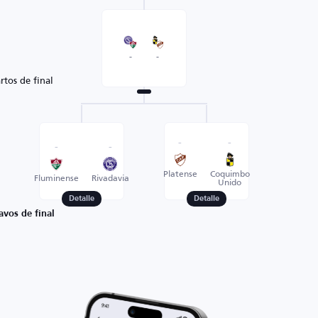
-
-
rtos de final
-
-
-
-
Platense
Coquimbo
Fluminense
Rivadavia
Unido
Detalle
Detalle
avos de final