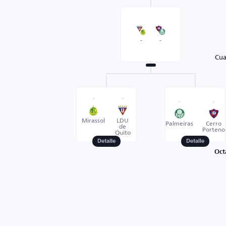
-
-
Cua
-
-
-
-
Mirassol
LDU
Palmeiras
Cerro
de
Porteno
Quito
Detalle
Detalle
Oct