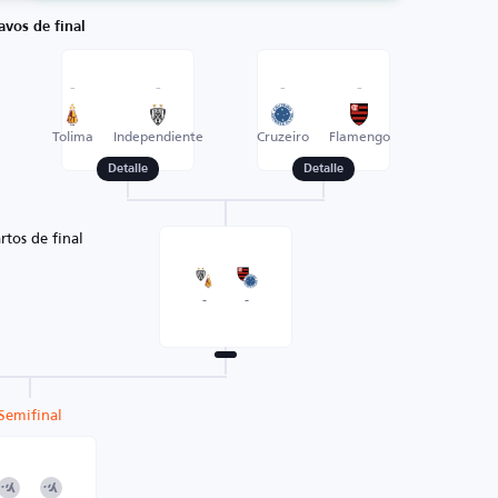
avos de final
-
-
-
-
s
Tolima
Independiente
Cruzeiro
Flamengo
Detalle
Detalle
rtos de final
-
-
Semifinal