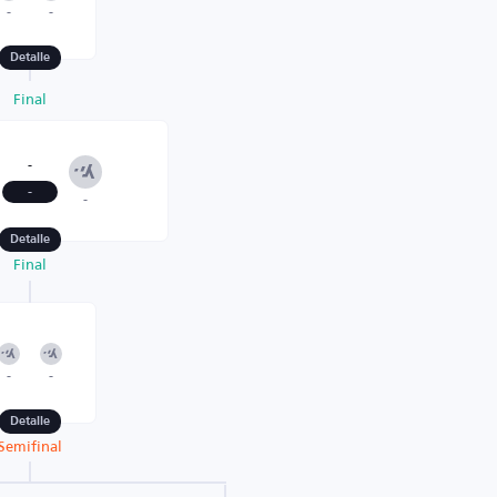
-
-
Detalle
Final
-
-
-
Detalle
Final
-
-
Detalle
Semifinal