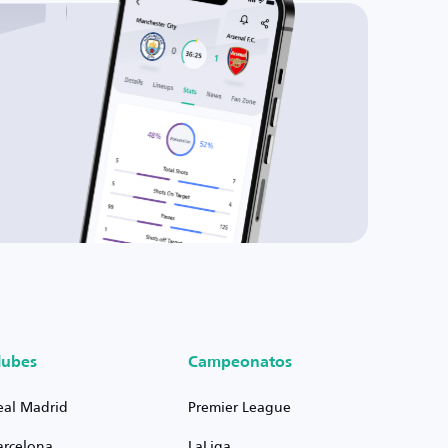
lubes
Campeonatos
eal Madrid
Premier League
arcelona
LaLiga