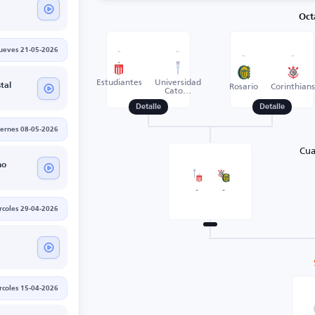
Oct
jueves 21-05-2026
-
-
-
-
Estudiantes
Universidad
Rosario
Corinthian
tal
Cato...
Detalle
Detalle
iernes 08-05-2026
Cua
no
-
-
rcoles 29-04-2026
rcoles 15-04-2026