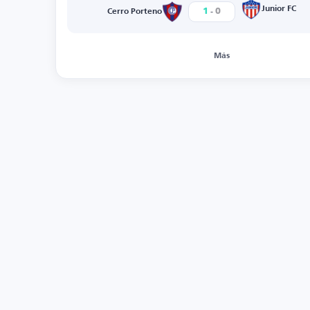
-
Junior FC
1
0
Cerro Porteno
Más