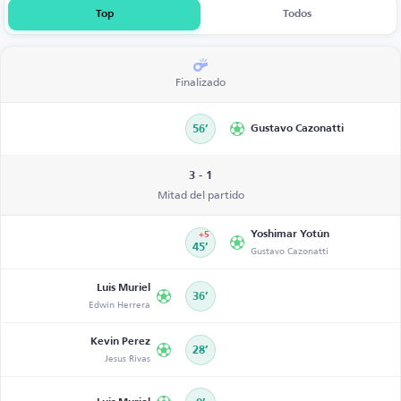
Top
Todos
Finalizado
56’
Gustavo Cazonatti
3 - 1
Mitad del partido
Yoshimar Yotún
+5
45’
Gustavo Cazonatti
Luis Muriel
36’
Edwin Herrera
Kevin Perez
28’
Jesus Rivas