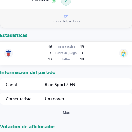
Luis Muriel
9’
Inicio del partido
Estadísticas
16
19
Tiros totales
3
3
Fuera de juego
13
10
Faltas
Información del partido
Canal
Bein Sport 2 EN
Comentarista
Unknown
Más
Votación de aficionados