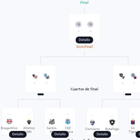
Final
-
-
Detalle
Semifinal
-
-
-
-
Cuartos de final
-
-
-
-
-
-
-
Bragantino
Atletico
Santos
CSD
CA
Cienciano
Botafogo
MG
FC
Macara
Tigre
Detalle
Detalle
Detalle