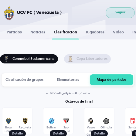
UCV FC ( Venezuela )
Seguir
Partidos
Noticias
Clasificación
Jugadores
Vídeo
I
Conmebol Sudamericana
Copa Libertadores
Clasificación de grupos
Eliminatorias
Mapa de partidos
← اسحب لاستعراض المخطط →
Octavos de final
-
-
-
-
-
-
-
Boca
Recoleta
Bolivar
Sao
Vasco
Olimpia
Sant
Juniors
Paulo
da
Fe
Gama
Detalle
Detalle
Detalle