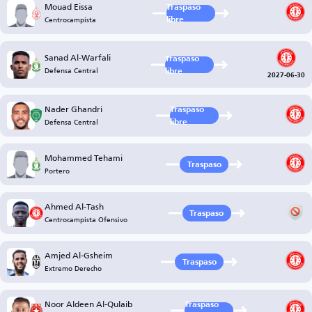
Mouad Eissa
Traspaso
Centrocampista
libre
Sanad Al-Warfali
Traspaso
Defensa Central
libre
2027-06-30
Nader Ghandri
Traspaso
Defensa Central
libre
Mohammed Tehami
Traspaso
Portero
Ahmed Al-Tash
Traspaso
Centrocampista Ofensivo
Amjed Al-Gsheim
Traspaso
Extremo Derecho
Noor Aldeen Al-Qulaib
Traspaso