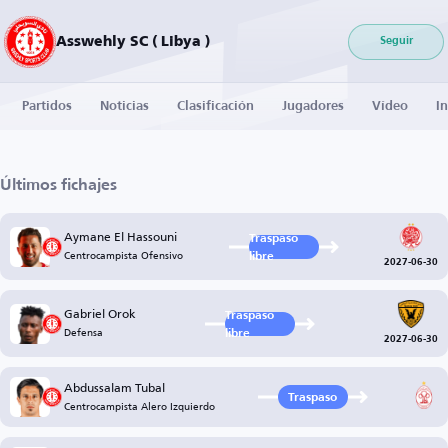
Asswehly SC ( Libya )
Seguir
Partidos
Noticias
Clasificación
Jugadores
Vídeo
I
Últimos fichajes
Aymane El Hassouni
Traspaso
Centrocampista Ofensivo
libre
2027-06-30
Gabriel Orok
Traspaso
Defensa
libre
2027-06-30
Abdussalam Tubal
Traspaso
Centrocampista Alero Izquierdo