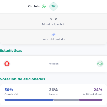
Oto John
76’
0 - 0
Mitad del partido
Inicio del partido
Estadísticas
Posesión
Votación de aficionados
50%
26%
24%
Asswehly SC
Empate
Al-Ittihad Misrati