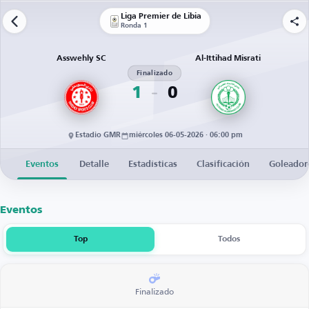
Liga Premier de Libia
Ronda 1
Asswehly SC
Al-Ittihad Misrati
Finalizado
1
0
Estadio GMR
miércoles 06-05-2026 · 06:00 pm
Eventos
Detalle
Estadísticas
Clasificación
Goleador
Eventos
Top
Todos
Finalizado