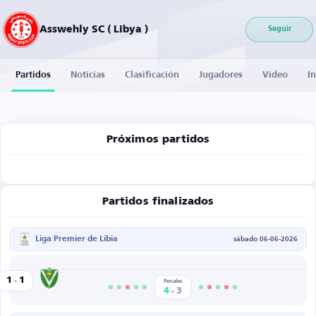
Asswehly SC ( Libya )
Seguir
Partidos
Noticias
Clasificación
Jugadores
Vídeo
I
Próximos partidos
Partidos finalizados
Liga Premier de Libia
sábado 06-06-2026
-
Al-Nasr
1
1
ly SC
Penales
-
4
3