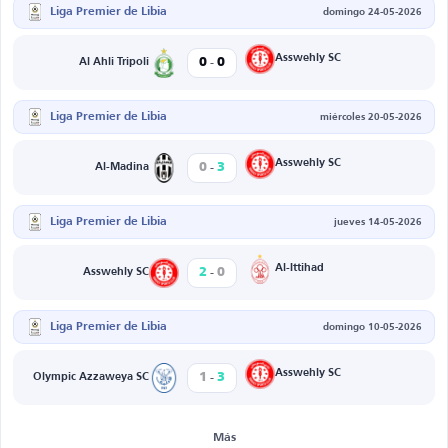
Liga Premier de Libia
domingo 24-05-2026
-
Asswehly SC
0
0
Al Ahli Tripoli
Liga Premier de Libia
miércoles 20-05-2026
-
Asswehly SC
0
3
Al-Madina
Liga Premier de Libia
jueves 14-05-2026
-
Al-Ittihad
2
0
Asswehly SC
Liga Premier de Libia
domingo 10-05-2026
-
Asswehly SC
1
3
Olympic Azzaweya SC
Más