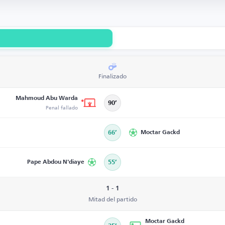
Finalizado
Mahmoud Abu Warda
90’
Penal fallado
66’
Moctar Gackd
Pape Abdou N'diaye
55’
1 - 1
Mitad del partido
Moctar Gackd