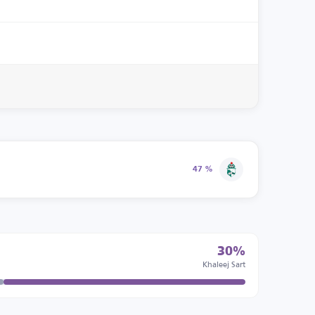
47 %
30%
Khaleej Sart