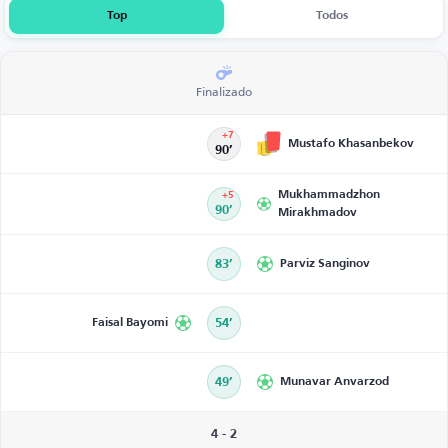
Top
Todos
Finalizado
+7
Mustafo Khasanbekov
90’
Mukhammadzhon
+5
90’
Mirakhmadov
83’
Parviz Sanginov
Faisal Bayomi
54’
49’
Munavar Anvarzod
4 - 2