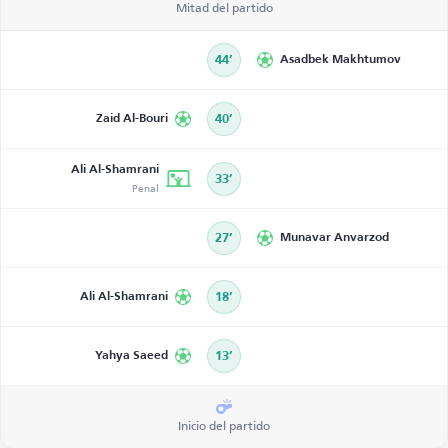
Mitad del partido
44’
Asadbek Makhtumov
Zaid Al-Bouri
40’
Ali Al-Shamrani
33’
Penal
27’
Munavar Anvarzod
Ali Al-Shamrani
18’
Yahya Saeed
13’
Inicio del partido