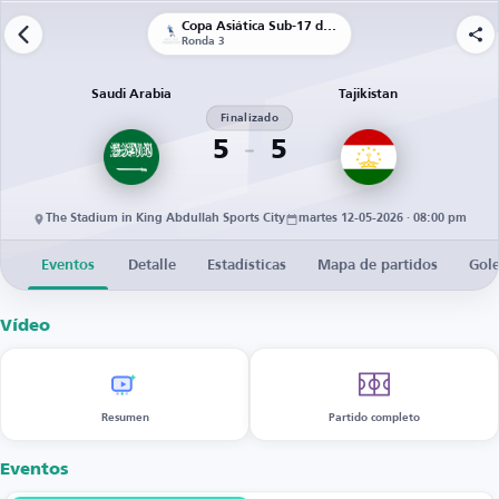
Copa Asiática Sub-17 de la AFC
Ronda 3
Saudi Arabia
Tajikistan
Finalizado
5
5
The Stadium in King Abdullah Sports City
martes 12-05-2026 · 08:00 pm
Eventos
Detalle
Estadísticas
Mapa de partidos
Gol
Vídeo
Resumen
Partido completo
Eventos