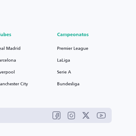
lubes
Campeonatos
eal Madrid
Premier League
arcelona
LaLiga
iverpool
Serie A
anchester City
Bundesliga