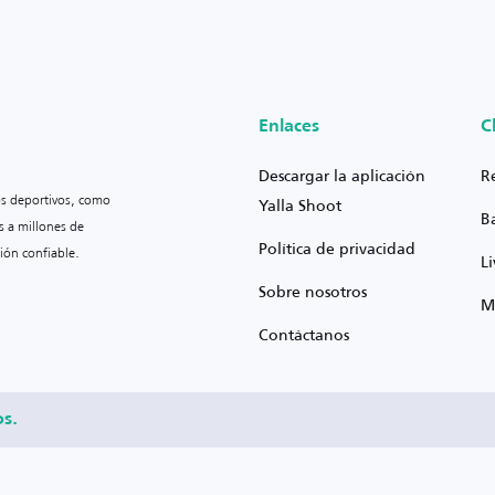
Enlaces
C
Descargar la aplicación
R
os deportivos, como
Yalla Shoot
B
s a millones de
Política de privacidad
ión confiable.
L
Sobre nosotros
M
Contáctanos
os.