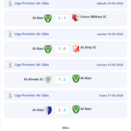
Liga Premier de Libia
sábado 23-05-2026
-
Union Military SC
2
1
Al-Nasr
Liga Premier de Libia
martes 19-05-2026
-
Al-Ahly SC
1
0
Al-Nasr
Liga Premier de Libia
viernes 15-05-2026
-
Al-Nasr
1
2
Al-Afreeki SC
Liga Premier de Libia
lunes 11-05-2026
-
Al-Nasr
2
3
Al-Hilal
Más