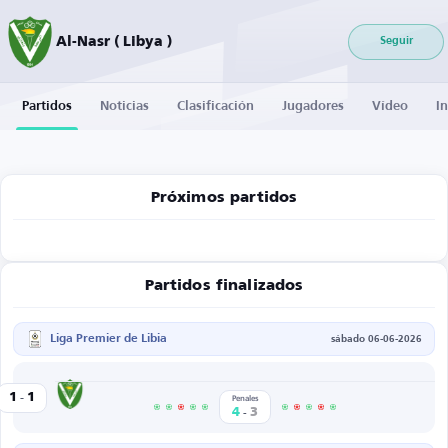
Al-Nasr ( Libya )
Seguir
Partidos
Noticias
Clasificación
Jugadores
Vídeo
I
Próximos partidos
Partidos finalizados
Liga Premier de Libia
sábado 06-06-2026
-
Al-Nasr
1
1
ly SC
Penales
-
4
3