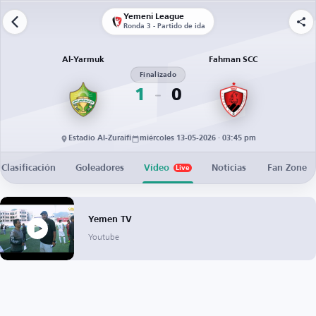
Yemeni League
Ronda 3 - Partido de ida
Al-Yarmuk
Fahman SCC
Finalizado
1
0
Estadio Al-Zuraifi
miércoles 13-05-2026 · 03:45 pm
Clasificación
Goleadores
Vídeo
Noticias
Fan Zone
Live
Yemen TV
Youtube