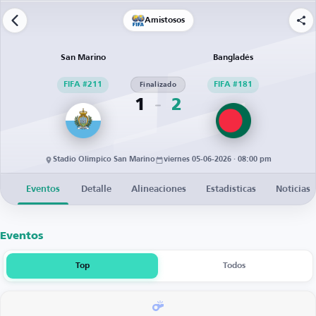
Amistosos
San Marino
Bangladés
FIFA #211
Finalizado
FIFA #181
1
2
Stadio Olimpico San Marino
viernes 05-06-2026 · 08:00 pm
Eventos
Detalle
Alineaciones
Estadísticas
Noticias
Eventos
Top
Todos