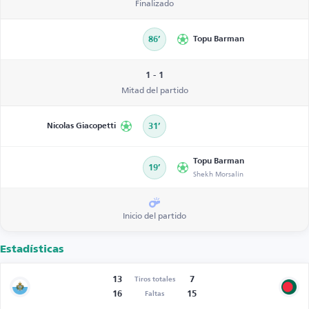
Finalizado
86’
Topu Barman
1 - 1
Mitad del partido
Nicolas Giacopetti
31’
Topu Barman
19’
Shekh Morsalin
Inicio del partido
Estadísticas
13
7
Tiros totales
16
15
Faltas