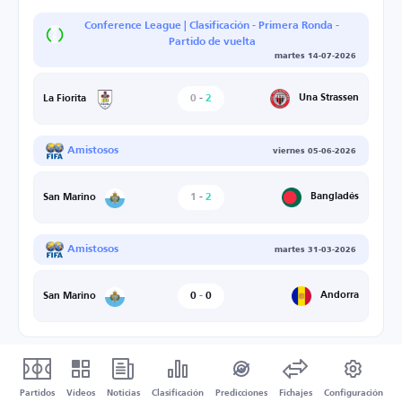
Conference League | Clasificación - Primera Ronda -
Partido de vuelta
martes 14-07-2026
0
-
2
Una Strassen
La Fiorita
Amistosos
viernes 05-06-2026
1
-
2
Bangladés
San Marino
Amistosos
martes 31-03-2026
0
-
0
Andorra
San Marino
Partidos
Vídeos
Noticias
Clasificación
Predicciones
Fichajes
Configuración