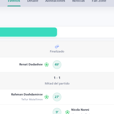
Eventos
Detalle
Alineaciones
Noticias
Fan Zone
Finalizado
Renat Dadashov
49’
1 - 1
Mitad del partido
Rahman Dashdamirov
27’
Tellur Mutallimov
Nicola Nanni
9’