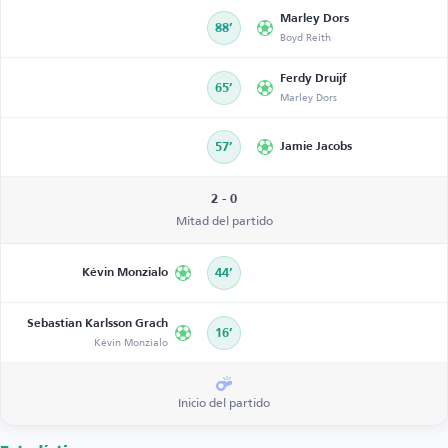
Marley Dors
88’
Boyd Reith
Ferdy Druijf
65’
Marley Dors
57’
Jamie Jacobs
2 - 0
Mitad del partido
Kévin Monzialo
44’
Sebastian Karlsson Grach
16’
Kévin Monzialo
Inicio del partido