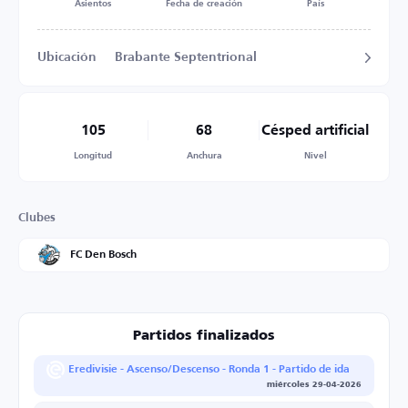
Asientos
Fecha de creación
País
Ubicación
Brabante Septentrional
105
68
Césped artificial
Longitud
Anchura
Nivel
Clubes
FC Den Bosch
Partidos finalizados
Eredivisie - Ascenso/Descenso - Ronda 1 - Partido de ida
miércoles 29-04-2026