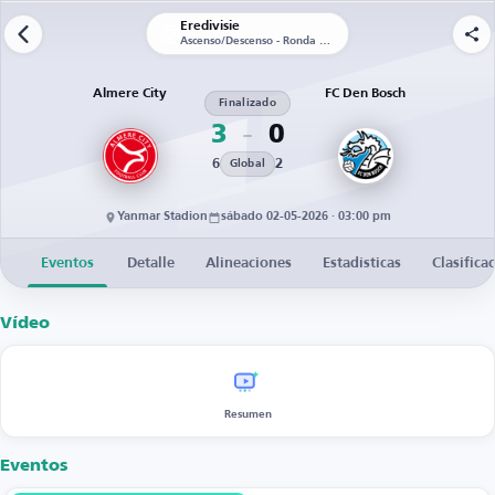
Eredivisie
Ascenso/Descenso - Ronda 1 - Partido de vuelta
Almere City
FC Den Bosch
Finalizado
3
0
6
2
Global
Yanmar Stadion
sábado 02-05-2026 · 03:00 pm
Eventos
Detalle
Alineaciones
Estadísticas
Clasifica
Vídeo
Resumen
Eventos