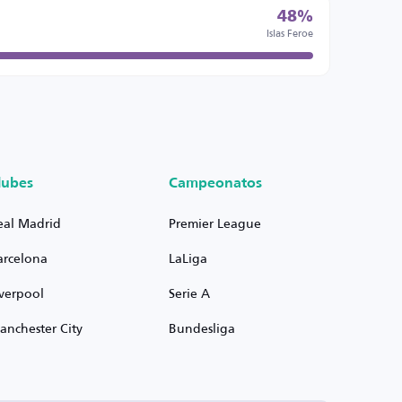
48%
Islas Feroe
lubes
Campeonatos
eal Madrid
Premier League
arcelona
LaLiga
iverpool
Serie A
anchester City
Bundesliga