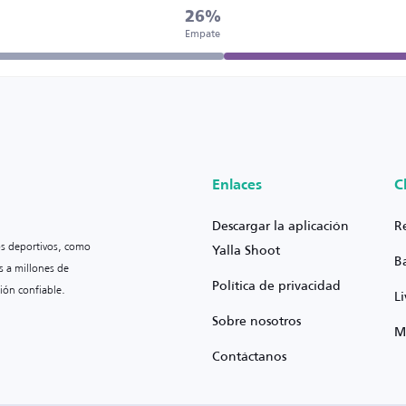
26%
Empate
Enlaces
C
Descargar la aplicación
R
os deportivos, como
Yalla Shoot
B
s a millones de
Política de privacidad
ión confiable.
L
Sobre nosotros
M
Contáctanos