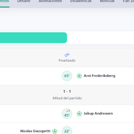
entos
Detalle
Alineaciones
Estadísticas
Noticias
Fan Z
Finalizado
65’
Arni Frederiksberg
1 - 1
Mitad del partido
+1
Jakup Andreasen
45’
Nicolas Giacopetti
22’