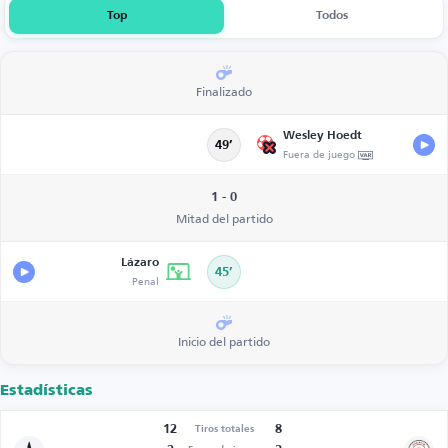
Top
Todos
Finalizado
Wesley Hoedt
49’
Fuera de juego
1 - 0
Mitad del partido
Lázaro
45’
Penal
Inicio del partido
Estadísticas
12
8
Tiros totales