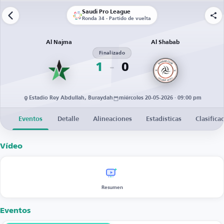
Saudi Pro League
Ronda 34 - Partido de vuelta
Al Najma
Al Shabab
Finalizado
1
0
Estadio Rey Abdullah, Buraydah
miércoles 20-05-2026 · 09:00 pm
Eventos
Detalle
Alineaciones
Estadísticas
Clasifica
Vídeo
Resumen
Eventos