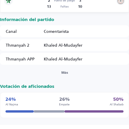
2
3
Fuera de juego
13
10
Faltas
Información del partido
Canal
Comentarista
Thmanyah 2
Khaled Al-Mudayfer
Thmanyah APP
Khaled Al-Mudayfer
Más
Votación de aficionados
24%
26%
50%
Al Najma
Empate
Al Shabab