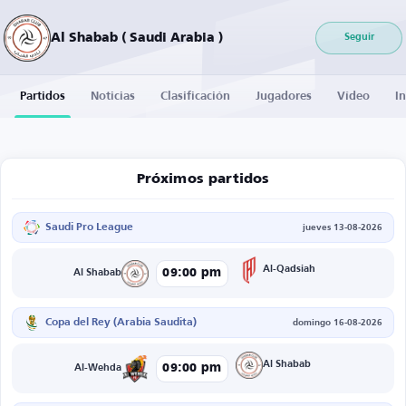
Al Shabab ( Saudi Arabia )
Seguir
Partidos
Noticias
Clasificación
Jugadores
Vídeo
I
Próximos partidos
Saudi Pro League
jueves 13-08-2026
Al-Qadsiah
09:00 pm
Al Shabab
Copa del Rey (Arabia Saudita)
domingo 16-08-2026
Al Shabab
09:00 pm
Al-Wehda