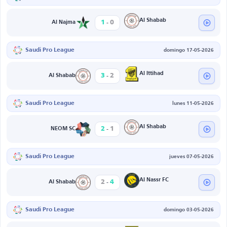
-
Al Shabab
1
0
Al Najma
Saudi Pro League
domingo 17-05-2026
-
Al Ittihad
3
2
Al Shabab
Saudi Pro League
lunes 11-05-2026
-
Al Shabab
2
1
NEOM SC
Saudi Pro League
jueves 07-05-2026
-
Al Nassr FC
2
4
Al Shabab
Saudi Pro League
domingo 03-05-2026