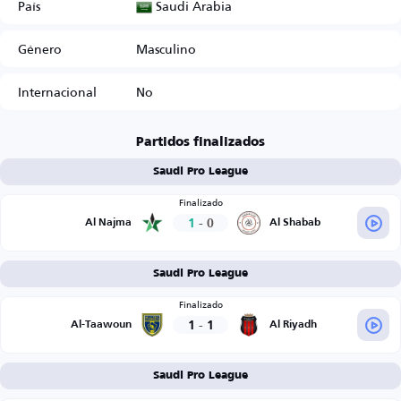
Saudi Arabia
País
Género
Masculino
Internacional
No
Partidos finalizados
Saudi Pro League
Finalizado
1
-
0
Al Najma
Al Shabab
Saudi Pro League
Finalizado
1
-
1
Al-Taawoun
Al Riyadh
Saudi Pro League