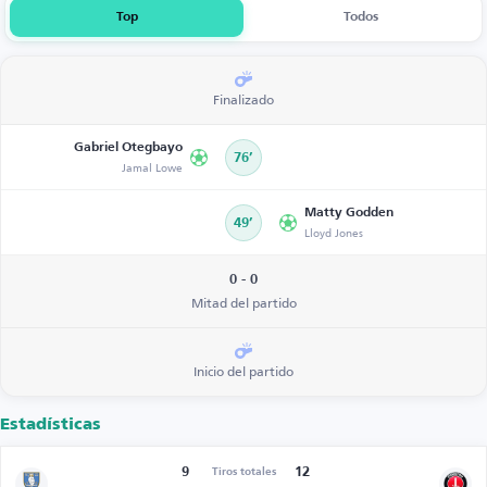
Top
Todos
Finalizado
Gabriel Otegbayo
76’
Jamal Lowe
Matty Godden
49’
Lloyd Jones
0 - 0
Mitad del partido
Inicio del partido
Estadísticas
9
12
Tiros totales