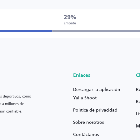
29%
Empate
Enlaces
C
Descargar la aplicación
R
os deportivos, como
Yalla Shoot
B
s a millones de
Política de privacidad
ión confiable.
L
Sobre nosotros
M
Contáctanos