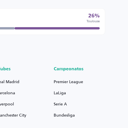
26%
Toulouse
lubes
Campeonatos
eal Madrid
Premier League
arcelona
LaLiga
iverpool
Serie A
anchester City
Bundesliga