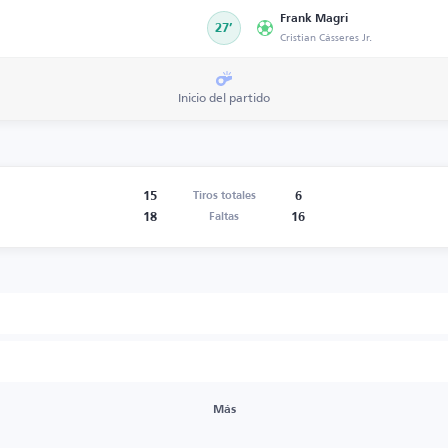
Frank Magri
27’
Cristian Cásseres Jr.
Inicio del partido
15
6
Tiros totales
18
16
Faltas
Más