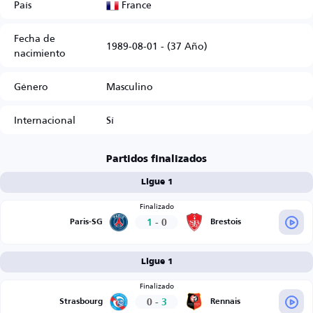
France
País
Fecha de
1989-08-01 - (37 Año)
nacimiento
Género
Masculino
Internacional
Sí
Partidos finalizados
Ligue 1
Finalizado
1
-
0
Paris-SG
Brestois
Ligue 1
Finalizado
0
-
3
Strasbourg
Rennais