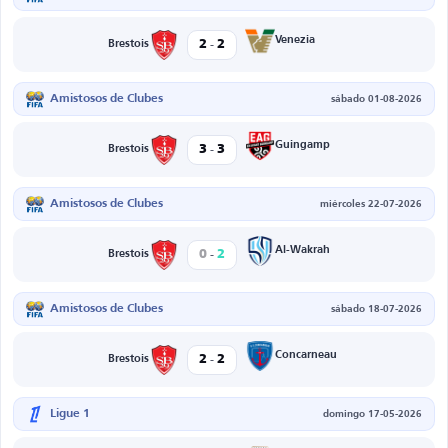
-
Venezia
2
2
Brestois
Amistosos de Clubes
sábado 01-08-2026
-
Guingamp
3
3
Brestois
Amistosos de Clubes
miércoles 22-07-2026
-
Al-Wakrah
0
2
Brestois
Amistosos de Clubes
sábado 18-07-2026
-
Concarneau
2
2
Brestois
Ligue 1
domingo 17-05-2026