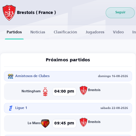
Brestois ( France )
Seguir
Partidos
Noticias
Clasificación
Jugadores
Vídeo
I
Próximos partidos
Amistosos de Clubes
domingo 16-08-2026
Brestois
04:00 pm
Nottingham
Ligue 1
sábado 22-08-2026
Brestois
09:45 pm
Le Mans