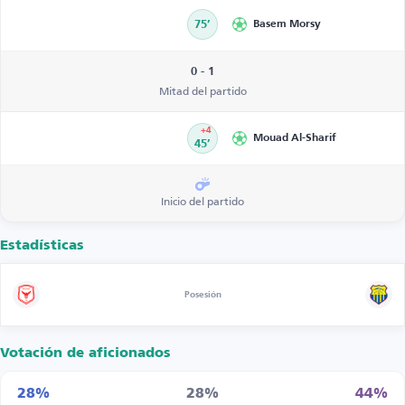
75’
Basem Morsy
0 - 1
Mitad del partido
+4
Mouad Al-Sharif
45’
Inicio del partido
Estadísticas
Posesión
Votación de aficionados
28%
28%
44%