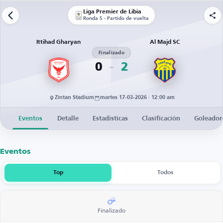
Liga Premier de Libia
Ronda 5 - Partido de vuelta
Ittihad Gharyan
Al Majd SC
Finalizado
0
2
Zintan Stadium
martes 17-03-2026 · 12:00 am
Eventos
Detalle
Estadísticas
Clasificación
Goleador
Eventos
Top
Todos
Finalizado