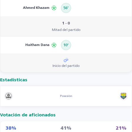
Ahmed Khazam
56’
1 - 0
Mitad del partido
Haitham Dana
10’
Inicio del partido
Estadísticas
Posesión
Votación de aficionados
38%
41%
21%