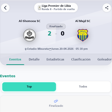
Liga Premier de Libia
Ronda 8 - Partido de vuelta
Al-Shomooa SC
Al Majd SC
Finalizado
2
0
Estadio Misurata
lunes 20-04-2026 · 05:30 pm
Eventos
Detalle
Estadísticas
Clasificación
Goleador
Eventos
Top
Todos
Finalizado