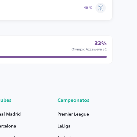
40 %
33%
Olympic Azzaweya SC
lubes
Campeonatos
eal Madrid
Premier League
arcelona
LaLiga