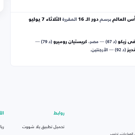
س العالم
برسم
دور الـ 16
المقررة
الثلاثاء 7 يوليو
 زيكو
(د 67) — مصر،
كريستيان روميرو
(د 79) —
نديز
(د 92) — الأرجنتين.
روابط
الأ
تحميل تطبيق يلا شووت
ريا
لمباريات، ترتيب