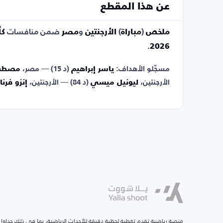
عن هذا المقطع
ملخص
(
مباراة
)
الأرجنتين
و
مصر
ضمن منافسات
كأ
.
2026
مسجّلو الأهداف:
ياسر إبراهيم
(د 15) — مصر،
مصطفى
الأرجنتين،
ليونيل ميسي
(د 84) — الأرجنتين،
إنزو فرنا
منصة رياضية تقدم تغطية لحظية دقيقة للأحداث الرياضية، بما في ذلك جداول ا