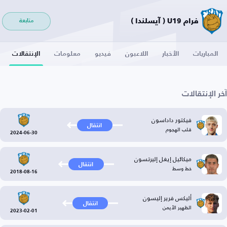
فرام U19 ( آيسلندا )
متابعة
المباريات
الأخبار
اللاعبون
فيديو
معلومات
الإنتقالات
آخر الإنتقالات
فيكتور داداسون
انتقال
قلب الهجوم
2024-06-30
ميكائيل إيغل إليرتسون
انتقال
خط وسط
2018-08-16
أليكس فرير إليسون
انتقال
الظهير الأيمن
2023-02-01