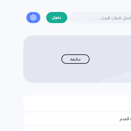
دخول
متابعة
 القدم