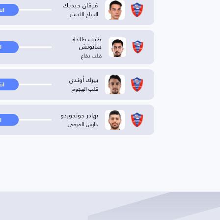
فرقان جيديك
ان
الجناح الأيسر
طيب طلحة
سانوتش
ا
قلب دفاع
بيرك أوندي
ان
قلب الهجوم
بهادر جونجوردو
ا
حارس المرمى