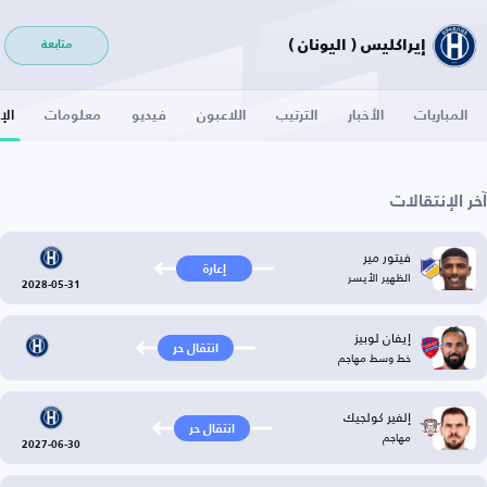
إيراكليس ( اليونان )
متابعة
المباريات
الأخبار
الترتيب
اللاعبون
فيديو
معلومات
الإ
آخر الإنتقالات
فيتور مير
إعارة
الظهير الأيسر
2028-05-31
إيفان لوبيز
انتقال حر
خط وسط مهاجم
إلفير كولجيك
انتقال حر
مهاجم
2027-06-30