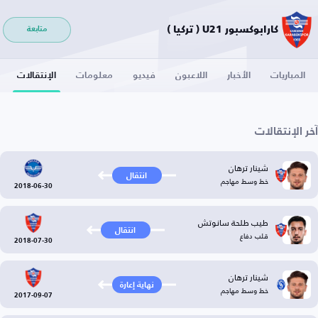
كارابوكسبور U21 ( تركيا )
متابعة
المباريات
الأخبار
اللاعبون
فيديو
معلومات
الإنتقالات
آخر الإنتقالات
شينار ترهان
انتقال
خط وسط مهاجم
2018-06-30
طيب طلحة سانوتش
انتقال
قلب دفاع
2018-07-30
شينار ترهان
نهاية إعارة
خط وسط مهاجم
2017-09-07