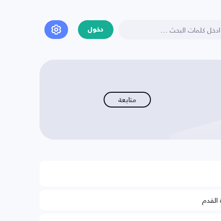
دخول
متابعة
 القدم