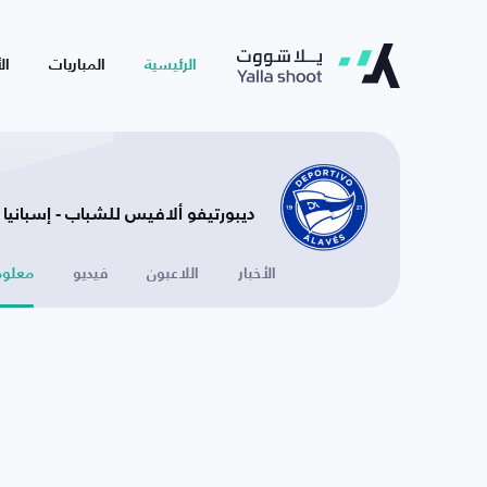
الرئيسية
المباريات
ال
ديبورتيفو ألافيس للشباب - إسبانيا
الأخبار
اللاعبون
فيديو
معلوم