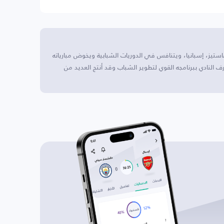
استيز، إسبانيا، ويتنافس في الدوريات الشبابية ويخوض مبارياته
تزا الذي يتسع لـ 23500 متفرج. يُعرف النادي ببرنامجه القوي لتطوير الشباب وقد أنتج العديد من