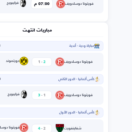
فرايبورج
07:00 م
فورتونا دوسلدورف
مباريات انتهت
مباراة ودية - أندية
ا
-
دورتموند
1
2
فورتونا دوسلدورف
كأس ألمانيا - الدور الثاني
ال
-
فرايبورج
3
1
فورتونا دوسلدورف
كأس ألمانيا - الدور الأول
-
فورتونا دوسل
4
2
شفاينفورت