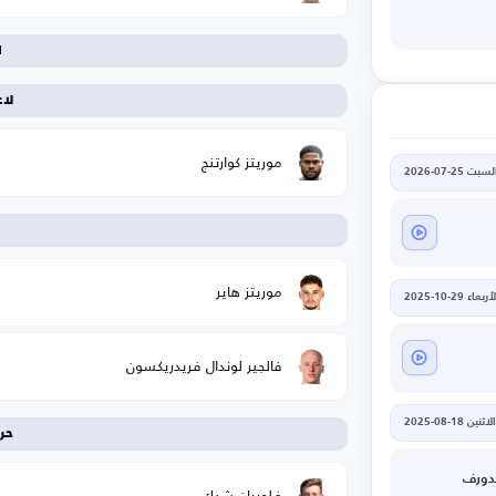
ا
لا
موريتز كوارتنج
لسبت 25-07-2026
ا
موريتز هاير
أربعاء 29-10-2025
فالجير لوندال فريدريكسون
الاثنين 18-08-2025
حر
دورف
فلوريان شيك