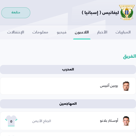
ليغانيس ( إسبانيا )
متابعة
المباريات
الأخبار
اللاعبون
فيديو
معلومات
الإنتقالات
الفريق
المدرب
روبين ألبيس
المهاجمين
أوسكار بلانو
الجناح الأيمن
0