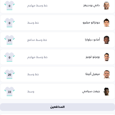
داني رودريغز
خط وسط مهاجم
0
جونزالو ميليرو
خط وسط
0
أمادو دياوارا
خط وسط مدافع
24
روبرتو لوبيز
خط وسط مهاجم
0
ميغيل أتينثا
خط وسط
20
جيفت سيامي
وسط
33
المدافعين