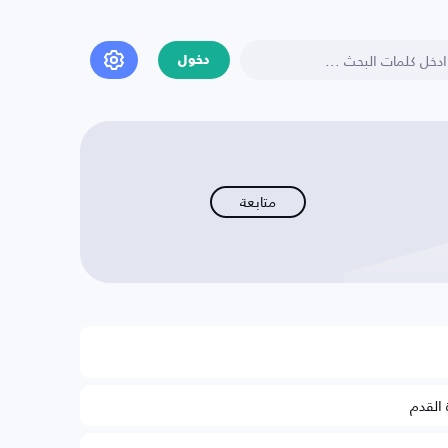
دخول
متابعة
 القدم