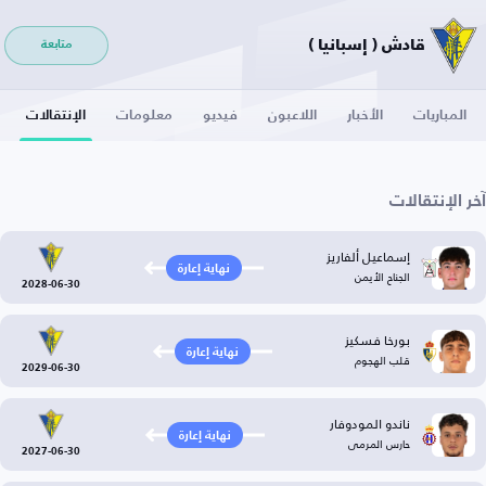
قادش ( إسبانيا )
متابعة
المباريات
الأخبار
اللاعبون
فيديو
معلومات
الإنتقالات
آخر الإنتقالات
إسماعيل ألفاريز
نهاية إعارة
الجناح الأيمن
2028-06-30
بورخا فسكيز
نهاية إعارة
قلب الهجوم
2029-06-30
ناندو المودوفار
نهاية إعارة
حارس المرمى
2027-06-30