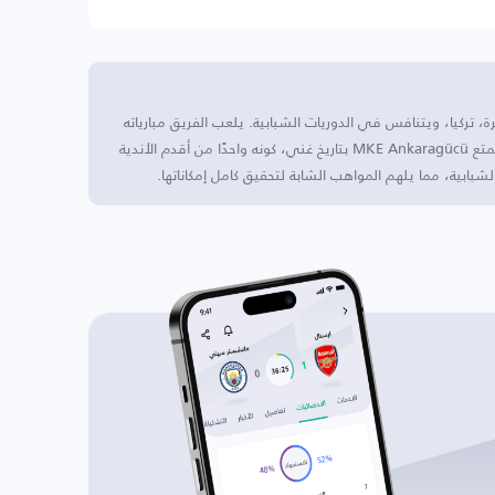
ي أنقرة، تركيا، ويتنافس في الدوريات الشبابية. يلعب الفريق مبارياته
على ملعب أنقرة، الذي يتسع لحوالي 19,000 متفرج. يتمتع MKE Ankaragücü بتاريخ غني، كونه واحدًا من أقدم الأندية
شبابية، مما يلهم المواهب الشابة لتحقيق كامل إمكاناتها.