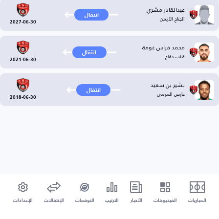
عبدالقادر مشري
انتقال
الجناح الأيمن
2027-06-30
محمد فراس غومة
انتقال
قلب دفاع
2021-06-30
بشير بن سعيد
انتقال
حارس المرمى
2018-06-30
المباريات
الفيديوهات
الأخبار
الترتيب
التوقعات
الإنتقالات
الإعدادات