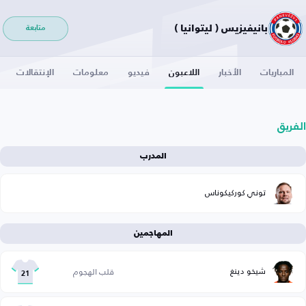
بانيفيزيس ( ليتوانيا )
متابعة
المباريات
الأخبار
اللاعبون
فيديو
معلومات
الإنتقالات
الفريق
المدرب
توني كوركيكوناس
المهاجمين
شيخو دينغ
قلب الهجوم
21