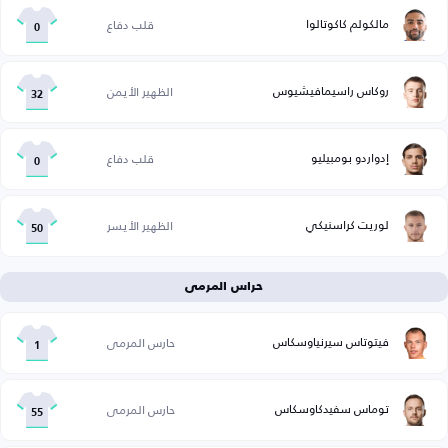
مالكولم كاكوتالوا
قلب دفاع
0
روكاس راسيمافيشيوس
الظهير الأيمن
32
إدواردو بومبيليو
قلب دفاع
0
لوريت كراسنيكي
الظهير الأيسر
50
حراس المرمى
فيتوتاس سيرنياوسكاس
حارس المرمى
1
توماس سفيدكاوسكاس
حارس المرمى
55