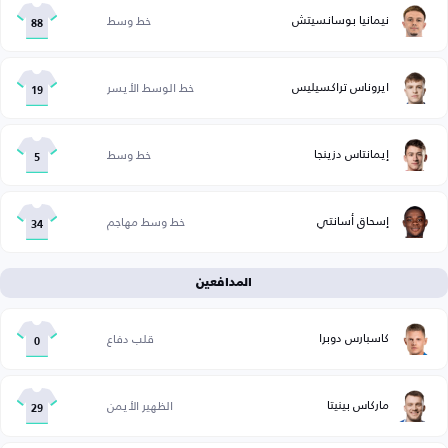
نيمانيا بوسانسيتش
خط وسط
88
ايروناس تراكسيليس
خط الوسط الأيسر
19
إيمانتاس دزينجا
خط وسط
5
إسحاق أسانتي
خط وسط مهاجم
34
المدافعين
كاسبارس دوبرا
قلب دفاع
0
ماركاس بينيتا
الظهير الأيمن
29