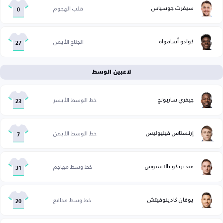
سيفرت جوسياس
قلب الهجوم
0
كوادو أسامواه
الجناح الأيمن
27
لاعبين الوسط
جيفري ساربونج
خط الوسط الأيسر
23
إرنستاس فيليوليس
خط الوسط الأيمن
7
فيديريكو بالاسيوس
خط وسط مهاجم
31
يوفان كادينوفيتش
خط وسط مدافع
20