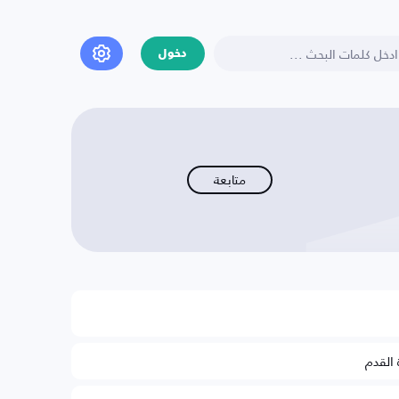
دخول
متابعة
 القدم