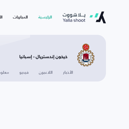
الرئيسية
المباريات
ال
خيخون إندستريال - إسبانيا
الأخبار
اللاعبون
فيديو
معلوم