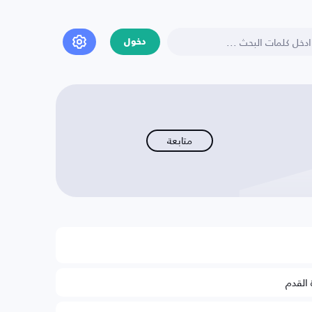
دخول
متابعة
 القدم